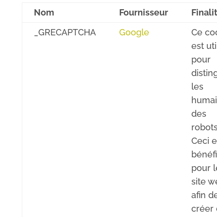
Nom
Fournisseur
Finali
_GRECAPTCHA
Google
Ce co
est uti
pour
distin
les
humai
des
robots
Ceci e
bénéf
pour l
site 
afin d
créer