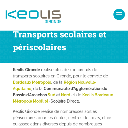
Transports scolaires et
périscolaires
Keolis Gironde
réalise plus de 100 circuits de
transports scolaires en Gironde, pour le compte de
Bordeaux Métropole
, de la
Région Nouvelle-
Aquitaine
, de la
Communauté d’Agglomération du
Bassin d’Arcachon
Sud
et
Nord
et de
Keolis Bordeaux
Métropole Mobilité
(Scolaire Direct).
Keolis Gironde réalise de nombreuses sorties
périscolaires pour les écoles, centres de loisirs, clubs
ou associations diverses depuis de nombreuses